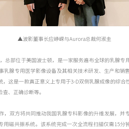
▲波影董事长应峥嵘与Aurora总裁何淑圭
999年，总部位于美国波士顿，是一家服务遍布全球的乳腺
事乳腺专用医学影像设备及其相关技术研发、生产和销
统，这是一款真正意义上专用于3-D双侧乳腺成像的综合
检查、正确诊断等。
略合作，双方将共同推动我国乳腺专科影像的升维发展，
腺专用磁共振系统。该系统完成一次全流程扫描仅需15分钟