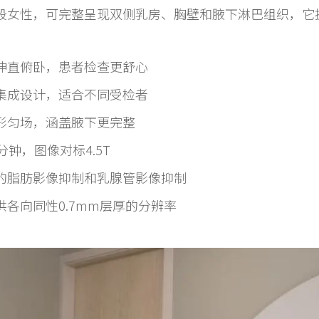
段女性，可完整呈现双侧乳房、胸壁和腋下淋巴组织，它
伸直俯卧，患者检查更舒心
集成设计，适合不同受检者
形匀场，涵盖腋下更完整
钟，图像对标4.5T
的脂肪影像抑制和乳腺管影像抑制
各向同性0.7mm层厚的分辨率