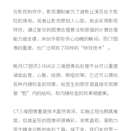
在影视制作中，影视摄制者为了避免让演员处于危
险的境地，或者让影视更扣人心弦，就会采用影视
特效，通过复杂的图像处理算法和很强的计算处理
能力做支撑，来创作那些惊心动魄的瞬间，而CT图
像的重建，也广泛用到了同样的“特效技术” 。
皓月CT图灵Z-IMAGE三维图像后处理平台可以重建
诸如血管、心脏、结肠、肺组织等；它还可以模拟
各种内镜检查的场景，给医生的感觉是直接在观察
管“腔”内的结构，和内镜检查的效果相媲美。
CT三维图像重建技术虽然高深，实施过程也颇具难
度，但其呈现的图像却很精彩，非常直观，是助力
医生精准诊断的有利工具。接下来，我们来欣赏一